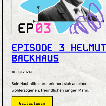
alles
in
Bewegung
kam
EPISODE 3 HELMU
BACKHAUS
10. Juli 2024
/
Sein Nachhilfelehrer erinnert sich an einen
wohlerzogenen, freundlichen jungen Mann.
:
Weiterlesen