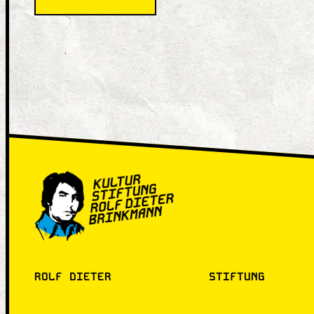
Episode
3
Helmut
Backhaus
ROLF DIETER
STIFTUNG