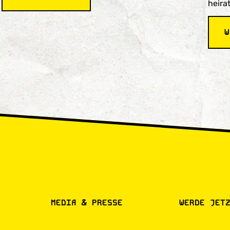
heirat
Episode
2
Peter
W
Cromme
MEDIA & PRESSE
WERDE JET