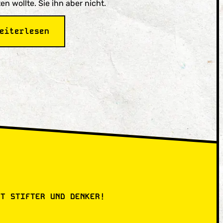
en wollte. Sie ihn aber nicht.
:
eiterlesen
Episode
1
Elisabeth
Zöller
geb.
Piefke
ZT STIFTER UND DENKER!