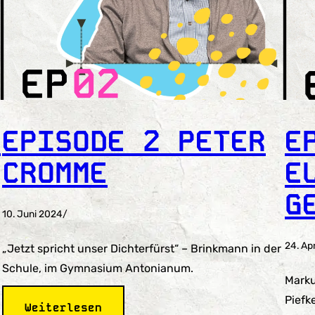
T
EPISODE 2 PETER
E
CROMME
E
G
10. Juni 2024
/
24. Ap
„Jetzt spricht unser Dichterfürst“ – Brinkmann in der
Schule, im Gymnasium Antonianum.
Marku
Piefk
:
Weiterlesen