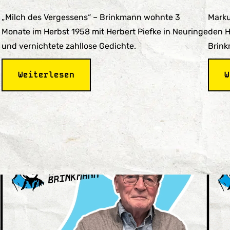
„Milch des Vergessens“ – Brinkmann wohnte 3
Marku
Monate im Herbst 1958 mit Herbert Piefke in Neuringe
den H
und vernichtete zahllose Gedichte.
Brink
:
Weiterlesen
W
Episode
5
Herbert
Piefke