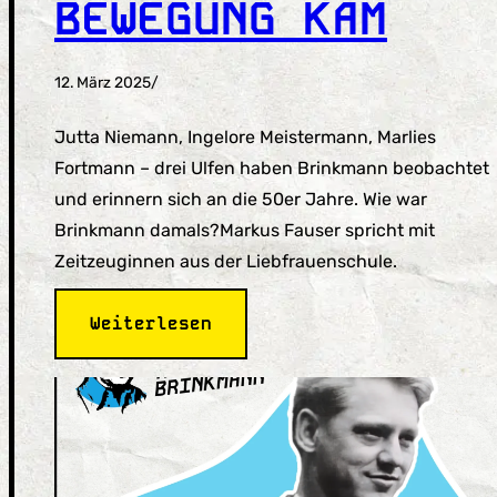
BEWEGUNG KAM
12. März 2025
/
Jutta Niemann, Ingelore Meistermann, Marlies
Fortmann – drei Ulfen haben Brinkmann beobachtet
und erinnern sich an die 50er Jahre. Wie war
Brinkmann damals?Markus Fauser spricht mit
Zeitzeuginnen aus der Liebfrauenschule.
:
Weiterlesen
Episode
6
Eine
Zeit,
in
der