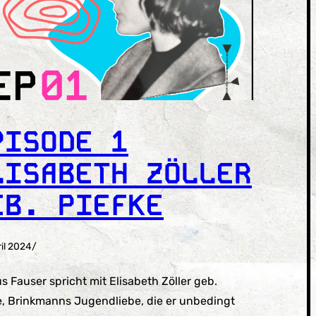
PISODE 1
LISABETH ZÖLLER
EB. PIEFKE
ril 2024
/
s Fauser spricht mit Elisabeth Zöller geb.
e, Brinkmanns Jugendliebe, die er unbedingt